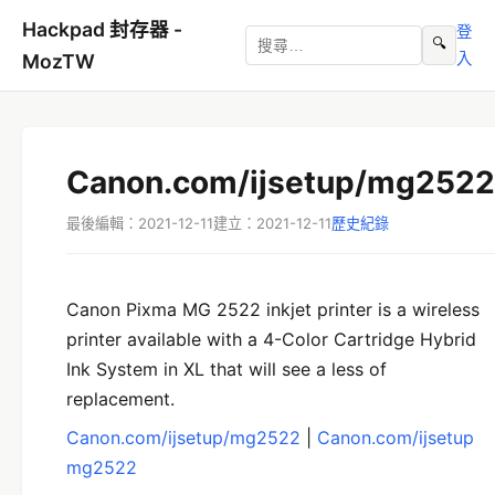
Hackpad 封存器 -
登
🔍
入
MozTW
Canon.com/ijsetup/mg2522
最後編輯：2021-12-11
建立：2021-12-11
歷史紀錄
Canon Pixma MG 2522 inkjet printer is a wireless
printer available with a 4-Color Cartridge Hybrid
Ink System in XL that will see a less of
replacement.
Canon.com/ijsetup/mg2522
|
Canon.com/ijsetup
mg2522