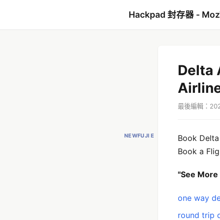
Hackpad 封存器 - Mo
Delta 
Airlin
最後編輯：2021
NEWFUJI E
Book Delta 
Book a Flig
"See More
one way del
round trip d