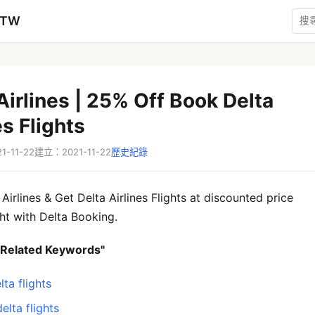
zTW
Airlines | 25% Off Book Delta
es Flights
-11-22
建立：2021-11-22
歷史紀錄
Airlines & Get Delta Airlines Flights at discounted price
ht with Delta Booking.
 Related Keywords"
ta flights
elta flights