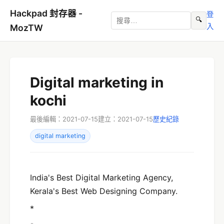
Hackpad 封存器 -
登
🔍
入
MozTW
Digital marketing in
kochi
最後編輯：2021-07-15
建立：2021-07-15
歷史紀錄
digital marketing
India's Best Digital Marketing Agency,
Kerala's Best Web Designing Company.
*