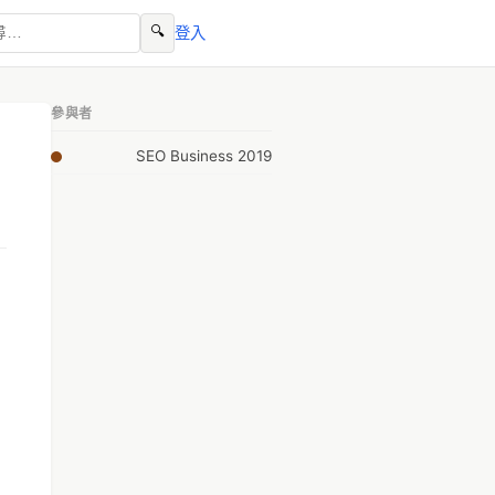
🔍
登入
參與者
SEO Business 2019