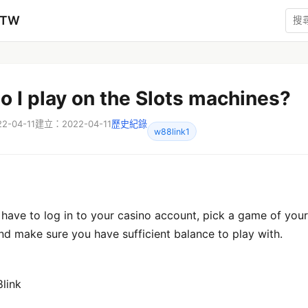
zTW
 I play on the Slots machines?
-04-11
建立：2022-04-11
歷史紀錄
w88link1
have to log in to your casino account, pick a game of your
d make sure you have sufficient balance to play with.
link