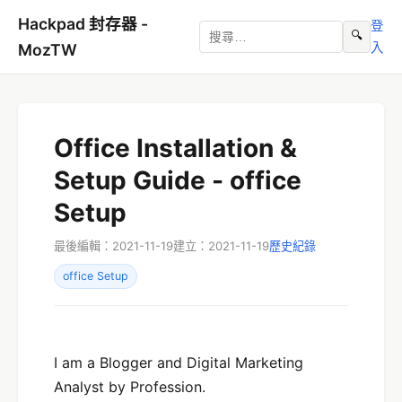
Hackpad 封存器 -
登
🔍
入
MozTW
Office Installation &
Setup Guide - office
Setup
最後編輯：2021-11-19
建立：2021-11-19
歷史紀錄
office Setup
I am a Blogger and Digital Marketing
Analyst by Profession.