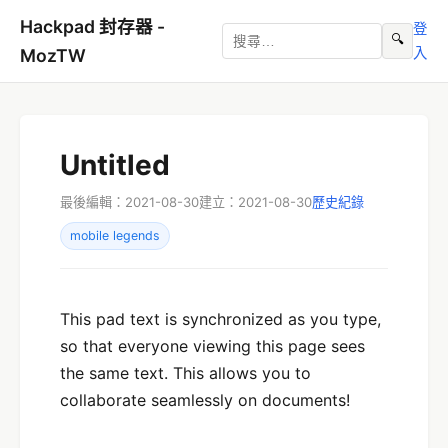
Hackpad 封存器 -
登
🔍
入
MozTW
Untitled
最後編輯：2021-08-30
建立：2021-08-30
歷史紀錄
mobile legends
This pad text is synchronized as you type,
so that everyone viewing this page sees
the same text. This allows you to
collaborate seamlessly on documents!