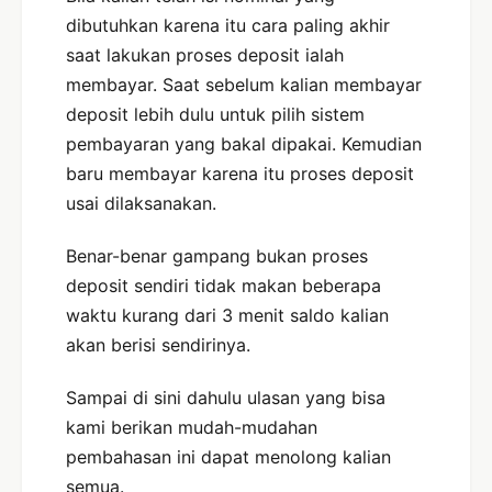
dibutuhkan karena itu cara paling akhir
saat lakukan proses deposit ialah
membayar. Saat sebelum kalian membayar
deposit lebih dulu untuk pilih sistem
pembayaran yang bakal dipakai. Kemudian
baru membayar karena itu proses deposit
usai dilaksanakan.
Benar-benar gampang bukan proses
deposit sendiri tidak makan beberapa
waktu kurang dari 3 menit saldo kalian
akan berisi sendirinya.
Sampai di sini dahulu ulasan yang bisa
kami berikan mudah-mudahan
pembahasan ini dapat menolong kalian
semua.