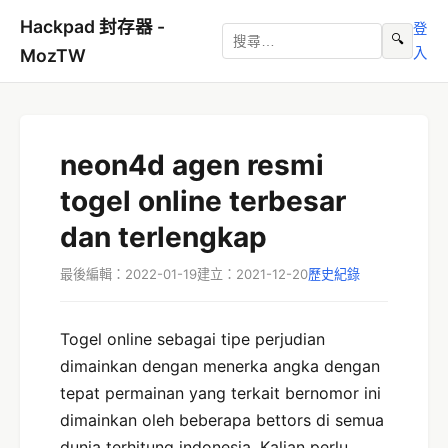
Hackpad 封存器 -
登
🔍
入
MozTW
neon4d agen resmi
togel online terbesar
dan terlengkap
最後編輯：2022-01-19
建立：2021-12-20
歷史紀錄
Togel online sebagai tipe perjudian
dimainkan dengan menerka angka dengan
tepat permainan yang terkait bernomor ini
dimainkan oleh beberapa bettors di semua
dunia terhitung indonesia. Kalian perlu