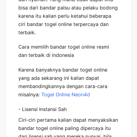
bisa dari bandar palsu atau pelaku bodong
karena itu kalian perlu ketahui beberapa
ciri bandar togel online terpercaya dan
terbaik.
Cara memilih bandar togel online resmi
dan terbaik di indonesia
Karena banyaknya bandar togel online
yang ada sekarang ini kalian dapat
membandingkannya dengan cara-cara
misalnya:
Togel Online Neon4d
- Lisensi Instansi Sah
Ciri-ciri pertama kalian dapat menyaksikan
bandar togel online paling dipercaya itu
dari lisensi sah yang mereka punyai. bila