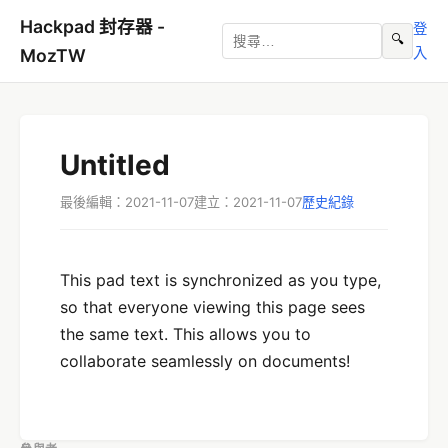
Hackpad 封存器 -
登
🔍
入
MozTW
Untitled
最後編輯：2021-11-07
建立：2021-11-07
歷史紀錄
This pad text is synchronized as you type,
so that everyone viewing this page sees
the same text. This allows you to
collaborate seamlessly on documents!