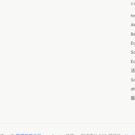
C
aran sgp dan keluaran hk pada pasaran togel singapore dan togel 
 langsung kesitus resmi singaporepools dan hongkongpools, disana 
h
6
 pengeluaran hk dan pengeluaran sgp secara resmi. Tetapi sangat 
Al
7D
 singaporepools dan hongkongpools telah diblokir sejak tahun 2021, 
e yang sangat maraknya sekali di indonesia. Pada akhir pemerintah 
Be
7d
itus resmi singaporepools dan hongkongpools yang membuat para 
E
A
alam mencari informasi keluaran hk dan keluaran sgp.

S
kebingungan lagi dalam mencari hasil keluaran sgp dan keluaran hk, 
A
Ed
A
活
A
S
A
d
A
服
A
摩
AI
字
A
C
A
N