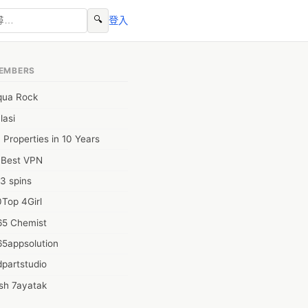
🔍
登入
EMBERS
qua Rock
lasi
 Properties in 10 Years
0Best VPN
3 spins
Top 4Girl
65 Chemist
65appsolution
partstudio
sh 7ayatak
ation infotech