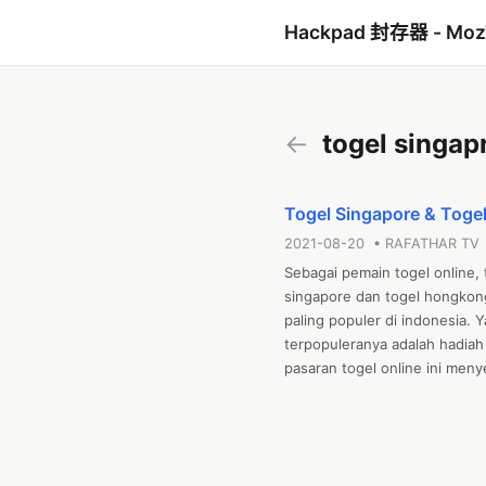
Hackpad 封存器 - Mo
←
togel singap
Togel Singapore & Toge
2021-08-20 • RAFATHAR TV
Sebagai pemain togel online,
singapore dan togel hongkong
paling populer di indonesia. 
terpopuleranya adalah hadiah
pasaran togel online ini men
mudah dan menjaminkan para 
togel singapore dan togel hon
pemain dan bandar togel tida
togel hongkong. Maka tidak he