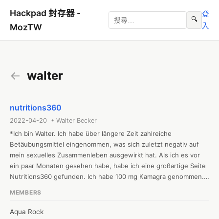
Hackpad 封存器 -
登
🔍
入
MozTW
←
walter
nutritions360
2022-04-20 • Walter Becker
*Ich bin Walter. Ich habe über längere Zeit zahlreiche 
Betäubungsmittel eingenommen, was sich zuletzt negativ auf 
mein sexuelles Zusammenleben ausgewirkt hat. Als ich es vor 
ein paar Monaten gesehen habe, habe ich eine großartige Seite 
Nutritions360 gefunden. Ich habe 100 mg Kamagra genommen. 
Mit Sicherheit wird die Arbeit erledigt, ich werde ein wenig 
MEMBERS
schweißnass und kann mein Herz rasen spüren, aber Sie fühlen 
sich wieder wie ein Mann! Meine Lebensgefährtin wird vorher 
Aqua Rock