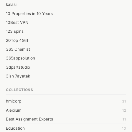
anrufen, um sicherzustellen, dass „ich bereit bin“, also nehme ich 
kalasi
an, dass sie auch daran teilnimmt. kamagra kaufen 

*
10 Properties in 10 Years
10Best VPN
123 spins
20Top 4Girl
365 Chemist
365appsolution
3dpartstudio
3ish 7ayatak
4mation infotech
COLLECTIONS
6Wresearch Market Intelligence Solutions
hmicorp
31
6wresearch Market
Alexilum
12
7Dollar Essays
Best Assignment Experts
11
7day fly
Education
10
A JPrasad