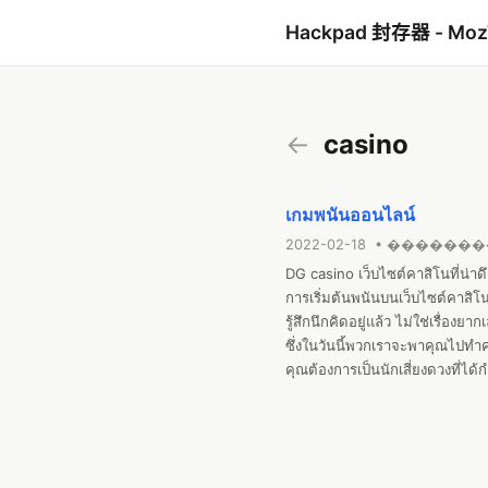
Hackpad 封存器 - Mo
←
casino
เกมพนันออนไลน์
2022-02-18 • ���
DG casino เว็บไซต์คาสิโนที่น่าดึง
การเริ่มต้นพนันบนเว็บไซต์คาสิโน
รู้สึกนึกคิดอยู่แล้ว ไม่ใช่เรื่องย
ซึ่งในวันนี้พวกเราจะพาคุณไปทำคว
คุณต้องการเป็นนักเสี่ยงดวงที่ไ
กัน จะมีอะไรที่ต่างจากที่อื่นๆบ้าง
เว็บไซต์คาสิโน เป็นอย่างไร

แม้เอ่ยถึง เว็บคาสิโน แน่ๆว่าผู
การให้บริการเกมพนันอยู่จำนวนมาก