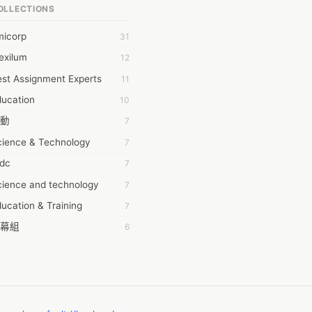
OLLECTIONS
6Wresearch Market Intelligence Solutions
micorp
31
wresearch Market
exilum
12
ollar Essays
st Assignment Experts
11
ay fly
ducation
10
 JPrasad
動
7
 RRAJANI
cience & Technology
7
AMIR Khan
tdc
7
AYAN ALI
cience and technology
7
BDUL MANAF
ucation & Training
7
EM Outsource
幕組
6
HZ Associates
ommon Voice
6
 Products
務學習
6
KASH NR
茲工寮
6
LAN FF
CASH APP CUSTOMER SERVICE
5