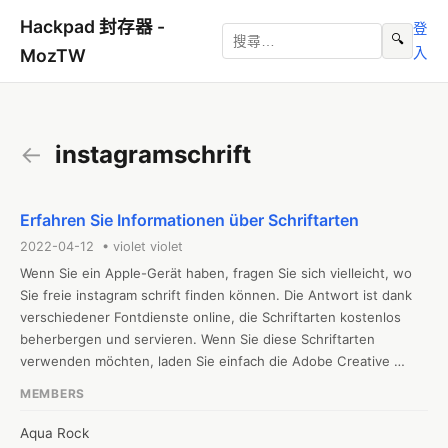
Hackpad 封存器 -
登
🔍
入
MozTW
←
instagramschrift
Erfahren Sie Informationen über Schriftarten
2022-04-12 • violet violet
Wenn Sie ein Apple-Gerät haben, fragen Sie sich vielleicht, wo 
Sie freie instagram schrift finden können. Die Antwort ist dank 
verschiedener Fontdienste online, die Schriftarten kostenlos 
beherbergen und servieren. Wenn Sie diese Schriftarten 
verwenden möchten, laden Sie einfach die Adobe Creative 
Cloud-App herunter und erstellen Sie ein Login. Sie finden 
MEMBERS
Hunderte von Schriftarten, um auszuwählen, einschließlich 
einiger freier. Adobe Creative Cloud-Schriftarten sind mit 
Aqua Rock