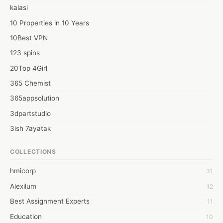
gacor.
kalasi
10 Properties in 10 Years
10Best VPN
123 spins
20Top 4Girl
365 Chemist
365appsolution
3dpartstudio
3ish 7ayatak
4mation infotech
COLLECTIONS
6Wresearch Market Intelligence Solutions
hmicorp
31
6wresearch Market
Alexilum
12
7Dollar Essays
Best Assignment Experts
11
7day fly
Education
10
A JPrasad