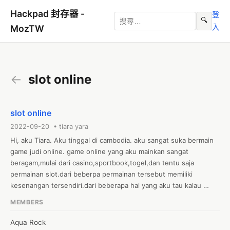
Hackpad 封存器 -
登
🔍
入
MozTW
←
slot online
slot online
2022-09-20 • tiara yara
Hi, aku Tiara. Aku tinggal di cambodia. aku sangat suka bermain 
game judi online. game online yang aku mainkan sangat 
beragam,mulai dari casino,sportbook,togel,dan tentu saja 
permainan slot.dari beberpa permainan tersebut memiliki 
kesenangan tersendiri.dari beberapa hal yang aku tau kalau 
semua game itu memiliki pola gacornya tersendiri. mulai darijam 
MEMBERS
gacor,game gacor,dan prediksi yang akurat.

ngomong ngomong aku ada informasi sedikit tentang beberapa 
Aqua Rock