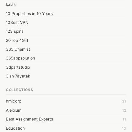
game yang sering aku mainkan.mungkin kalian mau mencoba trik 
kalasi
dan bocoran yang aku berikan.untuk info lebih lanjut bisa klik di 
siniya.

10 Properties in 10 Years
salam jp dari aku. Join now

10Best VPN
tiara yara

123 spins
https://about.me/tiararaya
20Top 4Girl
365 Chemist
365appsolution
3dpartstudio
3ish 7ayatak
4mation infotech
COLLECTIONS
6Wresearch Market Intelligence Solutions
hmicorp
31
6wresearch Market
Alexilum
12
7Dollar Essays
Best Assignment Experts
11
7day fly
Education
10
A JPrasad